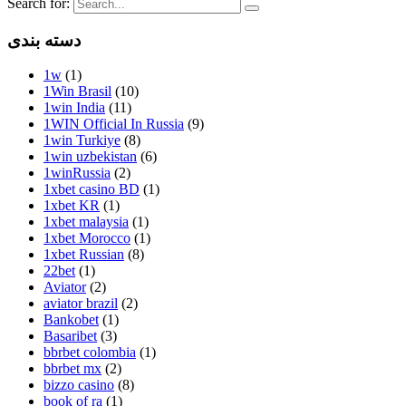
Search for:
دسته بندی
1w
(1)
1Win Brasil
(10)
1win India
(11)
1WIN Official In Russia
(9)
1win Turkiye
(8)
1win uzbekistan
(6)
1winRussia
(2)
1xbet casino BD
(1)
1xbet KR
(1)
1xbet malaysia
(1)
1xbet Morocco
(1)
1xbet Russian
(8)
22bet
(1)
Aviator
(2)
aviator brazil
(2)
Bankobet
(1)
Basaribet
(3)
bbrbet colombia
(1)
bbrbet mx
(2)
bizzo casino
(8)
book of ra
(1)