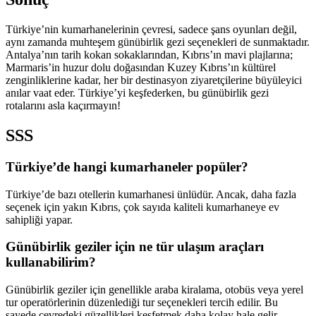
Türkiye’nin kumarhanelerinin çevresi, sadece şans oyunları değil,
aynı zamanda muhteşem günübirlik gezi seçenekleri de sunmaktadır.
Antalya’nın tarih kokan sokaklarından, Kıbrıs’ın mavi plajlarına;
Marmaris’in huzur dolu doğasından Kuzey Kıbrıs’ın kültürel
zenginliklerine kadar, her bir destinasyon ziyaretçilerine büyüleyici
anılar vaat eder. Türkiye’yi keşfederken, bu günübirlik gezi
rotalarını asla kaçırmayın!
SSS
Türkiye’de hangi kumarhaneler popüler?
Türkiye’de bazı otellerin kumarhanesi ünlüdür. Ancak, daha fazla
seçenek için yakın Kıbrıs, çok sayıda kaliteli kumarhaneye ev
sahipliği yapar.
Günübirlik geziler için ne tür ulaşım araçları
kullanabilirim?
Günübirlik geziler için genellikle araba kiralama, otobüs veya yerel
tur operatörlerinin düzenlediği tur seçenekleri tercih edilir. Bu
sayede çevredeki güzellikleri keşfetmek daha kolay hale gelir.