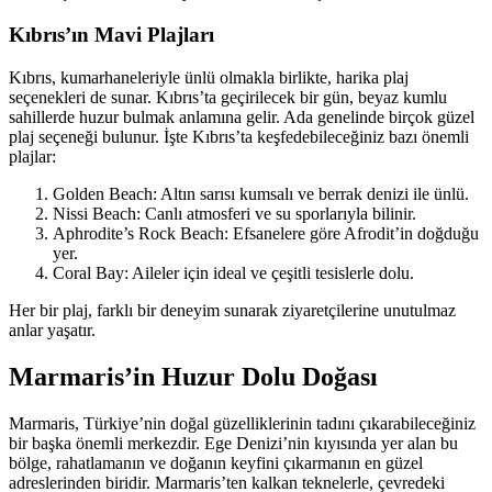
Kıbrıs’ın Mavi Plajları
Kıbrıs, kumarhaneleriyle ünlü olmakla birlikte, harika plaj
seçenekleri de sunar. Kıbrıs’ta geçirilecek bir gün, beyaz kumlu
sahillerde huzur bulmak anlamına gelir. Ada genelinde birçok güzel
plaj seçeneği bulunur. İşte Kıbrıs’ta keşfedebileceğiniz bazı önemli
plajlar:
Golden Beach: Altın sarısı kumsalı ve berrak denizi ile ünlü.
Nissi Beach: Canlı atmosferi ve su sporlarıyla bilinir.
Aphrodite’s Rock Beach: Efsanelere göre Afrodit’in doğduğu
yer.
Coral Bay: Aileler için ideal ve çeşitli tesislerle dolu.
Her bir plaj, farklı bir deneyim sunarak ziyaretçilerine unutulmaz
anlar yaşatır.
Marmaris’in Huzur Dolu Doğası
Marmaris, Türkiye’nin doğal güzelliklerinin tadını çıkarabileceğiniz
bir başka önemli merkezdir. Ege Denizi’nin kıyısında yer alan bu
bölge, rahatlamanın ve doğanın keyfini çıkarmanın en güzel
adreslerinden biridir. Marmaris’ten kalkan teknelerle, çevredeki