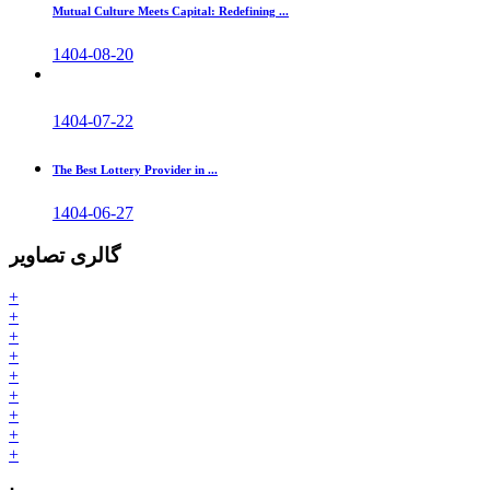
Mutual Culture Meets Capital: Redefining ...
1404-08-20
1404-07-22
The Best Lottery Provider in ...
1404-06-27
گالری تصاویر
+
+
+
+
+
+
+
+
+