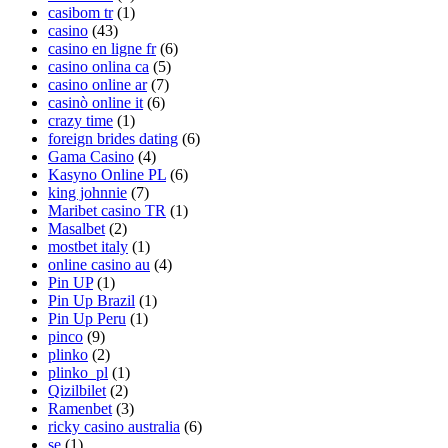
casibom tr
(1)
casino
(43)
casino en ligne fr
(6)
casino onlina ca
(5)
casino online ar
(7)
casinò online it
(6)
crazy time
(1)
foreign brides dating
(6)
Gama Casino
(4)
Kasyno Online PL
(6)
king johnnie
(7)
Maribet casino TR
(1)
Masalbet
(2)
mostbet italy
(1)
online casino au
(4)
Pin UP
(1)
Pin Up Brazil
(1)
Pin Up Peru
(1)
pinco
(9)
plinko
(2)
plinko_pl
(1)
Qizilbilet
(2)
Ramenbet
(3)
ricky casino australia
(6)
se
(1)