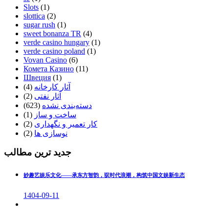
Slots
(1)
slottica
(2)
sugar rush
(1)
sweet bonanza TR
(4)
verde casino hungary
(1)
verde casino poland
(1)
Vovan Casino
(6)
Комета Казино
(11)
Швеция
(1)
(4)
آثار کارخانه
(2)
آثار نفتی
(623)
دسته‌بندی نشده
(1)
ساخت و ساز
(2)
کار تعمیر و نگهداری
(2)
نوسازی ها
جدید ترین مطالب
妙趣艺娱乐文化——承东方智韵，驭时代浪潮，构筑中国文娱新生态
1404-09-11