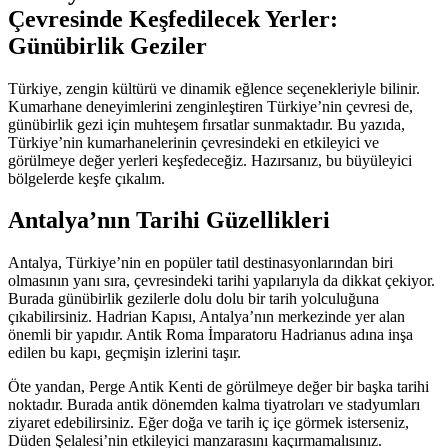
Çevresinde Keşfedilecek Yerler:
Günübirlik Geziler
Türkiye, zengin kültürü ve dinamik eğlence seçenekleriyle bilinir.
Kumarhane deneyimlerini zenginleştiren Türkiye’nin çevresi de,
günübirlik gezi için muhteşem fırsatlar sunmaktadır. Bu yazıda,
Türkiye’nin kumarhanelerinin çevresindeki en etkileyici ve
görülmeye değer yerleri keşfedeceğiz. Hazırsanız, bu büyüleyici
bölgelerde keşfe çıkalım.
Antalya’nın Tarihi Güzellikleri
Antalya, Türkiye’nin en popüler tatil destinasyonlarından biri
olmasının yanı sıra, çevresindeki tarihi yapılarıyla da dikkat çekiyor.
Burada günübirlik gezilerle dolu dolu bir tarih yolculuğuna
çıkabilirsiniz. Hadrian Kapısı, Antalya’nın merkezinde yer alan
önemli bir yapıdır. Antik Roma İmparatoru Hadrianus adına inşa
edilen bu kapı, geçmişin izlerini taşır.
Öte yandan, Perge Antik Kenti de görülmeye değer bir başka tarihi
noktadır. Burada antik dönemden kalma tiyatroları ve stadyumları
ziyaret edebilirsiniz. Eğer doğa ve tarih iç içe görmek isterseniz,
Düden Şelalesi’nin etkileyici manzarasını kaçırmamalısınız.