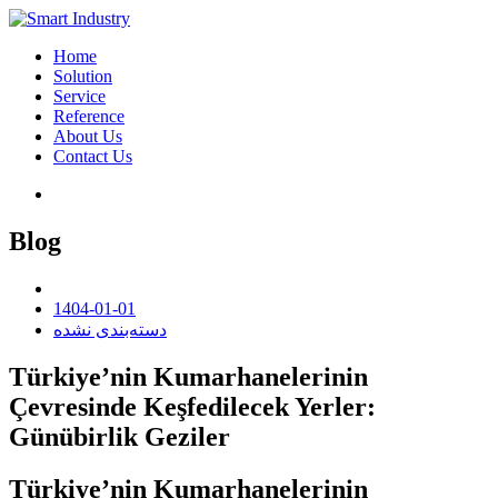
Home
Solution
Service
Reference
About Us
Contact Us
Blog
1404-01-01
دسته‌بندی نشده
Türkiye’nin Kumarhanelerinin
Çevresinde Keşfedilecek Yerler:
Günübirlik Geziler
Türkiye’nin Kumarhanelerinin