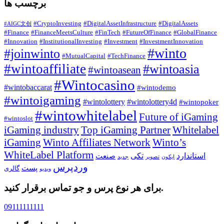
برچسب ها
#CryptoInvesting
#DigitalAssetInfrastructure
#DigitalAssets
#AIGC文创
#Finance
#FinanceMeetsCulture
#FinTech
#FutureOfFinance
#GlobalFinance
#Innovation
#InstitutionalInvesting
#Investment
#InvestmentInnovation
#winto
#joinwinto
#MutualCapital
#TechFinance
#wintoaffiliate
#wintoasia
#wintoasean
#Wintocasino
#wintobaccarat
#wintodemo
#wintoigaming
#wintolottery
#wintolottery4d
#wintopoker
#wintowhitelabel
Future of iGaming
#wintoslot
iGaming industry
Top iGaming Partner
Whitelabel
iGaming
Winto Affiliates Network
Winto’s
WhiteLabel Platform
استاندارد
تکی
صنعت
ایکون
تصویر
جدید
وردپرس
پست
گالری
ویدیو
برای هر نوع پرس و جو تماس برقرار کنید.
09111111111