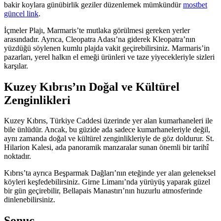
bakir koylara günübirlik geziler düzenlemek mümkündür
mostbet
güncel link
.
İçmeler Plajı, Marmaris’te mutlaka görülmesi gereken yerler
arasındadır. Ayrıca, Cleopatra Adası’na giderek Kleopatra’nın
yüzdüğü söylenen kumlu plajda vakit geçirebilirsiniz. Marmaris’in
pazarları, yerel halkın el emeği ürünleri ve taze yiyecekleriyle sizleri
karşılar.
Kuzey Kıbrıs’ın Doğal ve Kültürel
Zenginlikleri
Kuzey Kıbrıs, Türkiye Caddesi üzerinde yer alan kumarhaneleri ile
bile ünlüdür. Ancak, bu güzide ada sadece kumarhaneleriyle değil,
aynı zamanda doğal ve kültürel zenginlikleriyle de göz doldurur. St.
Hilarion Kalesi, ada panoramik manzaralar sunan önemli bir tarihî
noktadır.
Kıbrıs’ta ayrıca Beşparmak Dağları’nın eteğinde yer alan geleneksel
köyleri keşfedebilirsiniz. Girne Limanı’nda yürüyüş yaparak güzel
bir gün geçirebilir, Bellapais Manastırı’nın huzurlu atmosferinde
dinlenebilirsiniz.
Sonuç