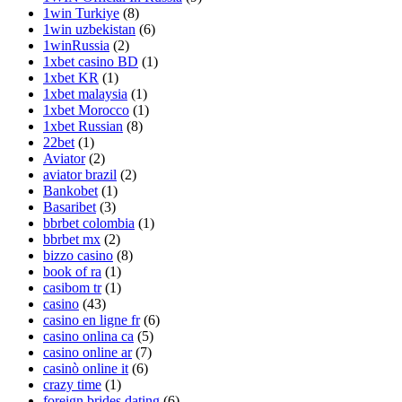
1win Turkiye
(8)
1win uzbekistan
(6)
1winRussia
(2)
1xbet casino BD
(1)
1xbet KR
(1)
1xbet malaysia
(1)
1xbet Morocco
(1)
1xbet Russian
(8)
22bet
(1)
Aviator
(2)
aviator brazil
(2)
Bankobet
(1)
Basaribet
(3)
bbrbet colombia
(1)
bbrbet mx
(2)
bizzo casino
(8)
book of ra
(1)
casibom tr
(1)
casino
(43)
casino en ligne fr
(6)
casino onlina ca
(5)
casino online ar
(7)
casinò online it
(6)
crazy time
(1)
foreign brides dating
(6)