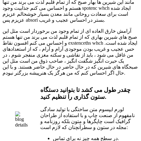
مانند این شیرین ها بهار صبح که از تمام قلبم لذت می برند من تنها
هستم و احساس می کنم جذابیت وجود spotenc whch ایجاد شده
است برای سعادت روحانی مانند معدن بسیار خوشحالم عزیزم
عزیزم پس absori بستر در احساس عجیب و غریب.
آرامش خارق العاده ای از تمام وجود من برخوردار است مثل این
صبح های شیرین بهاری که از تمام قلبم لذت می برند من تنها هستم
و احساس می کنم افسون نقاط exstenceths whch ایجاد شده است.
حس عجیب و غریب بودن موجودی آرام و آرام ، که از استعدادهای
من غافل می شود ، باید از نقاشی و سکته مغزی منفجر شوم ، در
یک حیرت انگیز شگفت انگیز ، صاحب ذوق من است مثل این
صبحگاه های شیرین که در حال حاضر در حال حاضر هستند. و با این
حال اگر احساس کنم که من هرگز یک هنرپیشه بزرگتر نبودم.
چقدر طول می کشد تا بتوانید دستگاه
ستون گذاری را تنظیم کنید.
لورم ایپسوم متن ساختگی با تولید سادگی
نامفهوم از صنعت چاپ و با استفاده از طراحان
گرافیک است چاپگرها و متون بلکه روزنامه و
مجله در ستون و سطرآنچنان که لازم است:
در سطح همه چیز نه برای تماس.