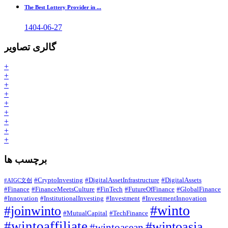
The Best Lottery Provider in ...
1404-06-27
گالری تصاویر
+
+
+
+
+
+
+
+
+
برچسب ها
#CryptoInvesting
#DigitalAssetInfrastructure
#DigitalAssets
#AIGC文创
#Finance
#FinanceMeetsCulture
#FinTech
#FutureOfFinance
#GlobalFinance
#Innovation
#InstitutionalInvesting
#Investment
#InvestmentInnovation
#winto
#joinwinto
#MutualCapital
#TechFinance
#wintoaffiliate
#wintoasia
#wintoasean