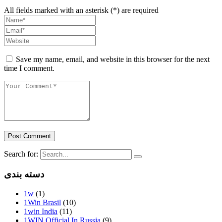
All fields marked with an asterisk (*) are required
Save my name, email, and website in this browser for the next
time I comment.
Post Comment
Search for:
دسته بندی
1w
(1)
1Win Brasil
(10)
1win India
(11)
1WIN Official In Russia
(9)