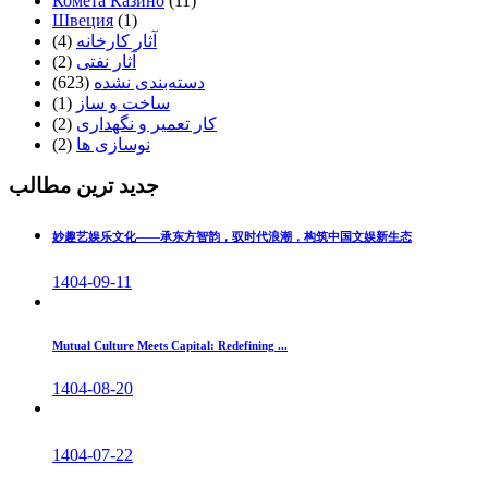
Комета Казино
(11)
Швеция
(1)
آثار کارخانه
(4)
آثار نفتی
(2)
دسته‌بندی نشده
(623)
ساخت و ساز
(1)
کار تعمیر و نگهداری
(2)
نوسازی ها
(2)
جدید ترین مطالب
妙趣艺娱乐文化——承东方智韵，驭时代浪潮，构筑中国文娱新生态
1404-09-11
Mutual Culture Meets Capital: Redefining ...
1404-08-20
1404-07-22