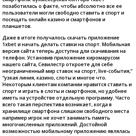
позаботилась о факте, чтобы абсолютно все ее
пользователи могли свободно ставить в спорт и
посещать онлайн казино и смартфонов и
планшетов.
Даже в итоге получалось скачать приложение
1xbet и начать делать ставки на спорт. Мобильная
версия сайта теперь доступна дли скачивания на
телефон. Установив приложение киромарусом
нашего сайта, Севилестр откроете для себе
неограниченный мир ставок на спорт, live-события,”
“узкая линия, казино, слоты и многое что.
Некоторым клиентам компании нравится ставить и
спорт и играть в слоты и смартфонов, но удобнее
иметь на устройстве отдельную программу. Часто
всего такая перспектива возникает, когда в
хранилище смартфона слишком свободного места
например игрок не хочет занимать память
многочисленных приложений. Достойной
возможностью мобильному приложению являлась