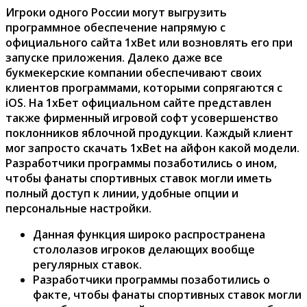
Игроки одного России могут выгрузить
программное обеспечение напрямую с
официального сайта 1xBet или возновлять его при
запуске приложения. Далеко даже все
букмекерские компании обеспечивают своих
клиентов программами, которыми сопрягаются с
iOS. На 1хБет официальном сайте представлен
также фирменный игровой софт усовершенство
поклонников яблочной продукции. Каждый клиент
мог запросто скачать 1xBet на айфон какой модели.
Разработчики программы позаботились о ином,
чтобы фанаты спортивных ставок могли иметь
полный доступ к линии, удобные опции и
персональные настройки.
Данная функция широко распространена
стололазов игроков делающих вообще
регулярных ставок.
Разработчики программы позаботились о
факте, чтобы фанаты спортивных ставок могли