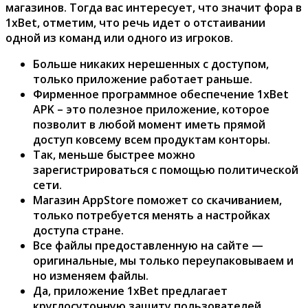
магазинов. Тогда вас интересует, что значит фора в
1xBet, отметим, что речь идет о отстаивании
одной из команд или одного из игроков.
Больше никаких нерешенных с доступом,
только приложение работает раньше.
Фирменное программное обеспечение 1xBet
APK – это полезное приложение, которое
позволит в любой момент иметь прямой
доступ ковсему всем продуктам конторы.
Так, меньше быстрее можно
зарегистрироваться с помощью политической
сети.
Магазин AppStore поможет со скачиванием,
только потребуется менять а настройках
доступа стране.
Все файлы предоставленную на сайте —
оригинальные, мы только переупаковываем и
но изменяем файлы.
Да, приложение 1xBet предлагает
круглосуточную защиту пользователей.