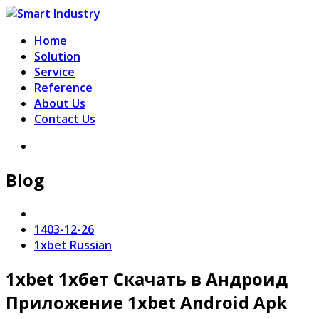
Home
Solution
Service
Reference
About Us
Contact Us
Blog
1403-12-26
1xbet Russian
1xbet 1хбет Скачать в Андроид
Приложение 1xbet Android Apk