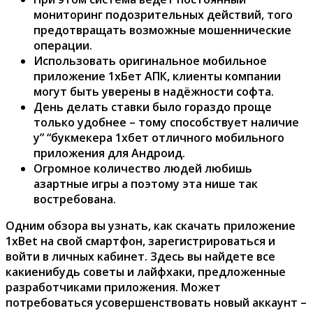
мониторинг подозрительных действий, того
предотвращать возможные мошеннические
операции.
Использовать оригинальное мобильное
приложение 1хБет АПК, клиенты компании
могут быть уверены в надёжности софта.
День делать ставки было гораздо проще
только удобнее – тому способствует наличие
у” “букмекера 1хбет отличного мобильного
приложения для Андроид.
Огромное количество людей любишь
азартные игры а поэтому эта нише так
востребована.
Одним обзора вы узнать, как скачать приложение
1xBet на свой смартфон, зарегистрироваться и
войти в личных кабинет. Здесь вы найдете все
какиенибудь советы и лайфхаки, предложенные
разработчиками приложения. Может
потребоваться усовершенствовать новый аккаунт –