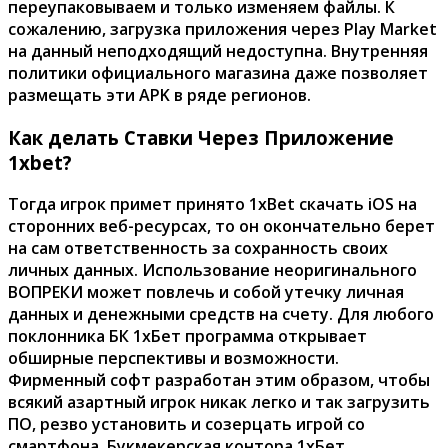
переупаковываем и только изменяем файлы. К
сожалению, загрузка приложения через Play Market
на данный неподходящий недоступна. Внутренняя
политики официального магазина даже позволяет
размещать эти APK в ряде регионов.
Как делать Ставки Через Приложение
1xbet?
Тогда игрок примет принято 1xBet скачать iOS на
сторонних веб-ресурсах, то он окончательно берет
на сам ответственность за сохранность своих
личных данных. Использование неоригинального
ВОПРЕКИ может повлечь и собой утечку личная
данных и денежными средств на счету. Для любого
поклонника БК 1хБет программа открывает
обширные перспективы и возможности.
Фирменный софт разработан этим образом, чтобы
всякий азартный игрок никак легко и так загрузить
ПО, резво установить и созерцать игрой со
смартфона. Букмекерская контора 1хБет