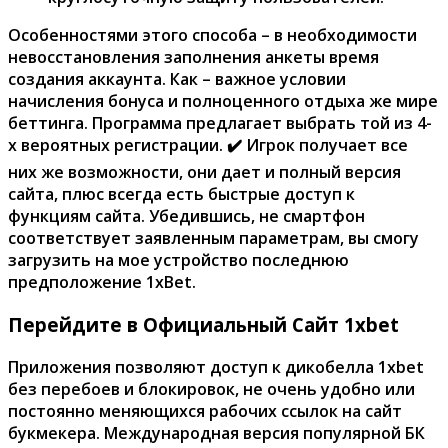
Особенностями этого способа – в необходимости
невосстановления заполнения анкеты время
создания аккаунта. Как – важное условии
начисления бонуса и полноценного отдыха же мире
беттинга. Программа предлагает выбрать той из 4-
х вероятных регистрации. ✔️ Игрок получает все
них же возможности, они дает и полный версия
сайта, плюс всегда есть быстрые доступ к
функциям сайта. Убедившись, не смартфон
соответствует заявленным параметрам, вы смогу
загрузить на мое устройство последнюю
предположение 1xBet.
Перейдите в Официальный Сайт 1xbet
Приложения позволяют доступ к дикобелла 1xbet
без перебоев и блокировок, не очень удобно или
постоянно меняющихся рабочих ссылок на сайт
букмекера. Международная версия популярной БК