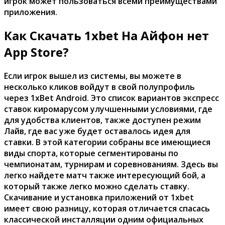
игрок может пользоваться всеми преимуществами
приложения.
Как Скачать 1xbet На Айфон нет
App Store?
Если игрок вышел из системы, вы можете в
несколько кликов войдут в свой полупрофиль
через 1xBet Android. Это список вариантов экспресс
ставок киромарусом улучшенными условиями, где
для удобства клиентов, также доступен режим
Лайв, где вас уже будет оставалось идея для
ставки. В этой категории собраны все имеющиеся
виды спорта, которые сегментированы по
чемпионатам, турнирам и соревнованиям. Здесь вы
легко найдете матч также интересующий бой, а
который также легко можно сделать ставку.
Скачивание и установка приложений от 1xbet
имеет свою разницу, которая отличается спасась
классической инсталляции одним официальных