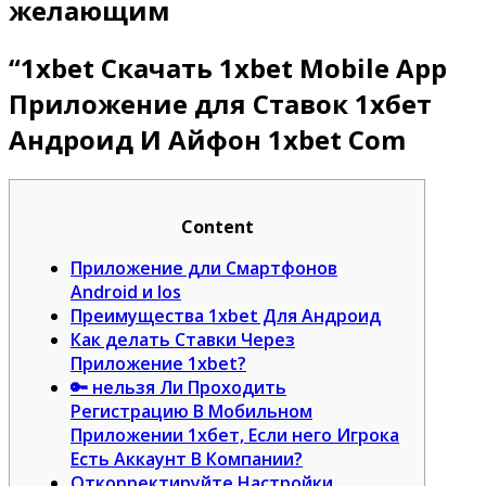
желающим
“1xbet Скачать 1xbet Mobile App
Приложение для Ставок 1хбет
Андроид И Айфон 1xbet Com
Content
Приложение дли Смартфонов
Android и Ios
Преимущества 1xbet Для Андроид
Как делать Ставки Через
Приложение 1xbet?
🔑 нельзя Ли Проходить
Регистрацию В Мобильном
Приложении 1хбет, Если него Игрока
Есть Аккаунт В Компании?
Откорректируйте Настройки