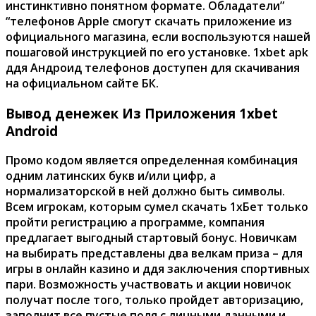
инстинктивно понятном формате. Обладатели”
“телефонов Apple смогут скачать приложение из
официального магазина, если воспользуются нашей
пошаговой инструкцией по его установке. 1xbet apk
ддя Андроид телефонов доступен для скачивания
на официальном сайте БК.
Вывод денежек Из Приложения 1xbet
Android
Промо кодом является определенная комбинация
одним латинских букв и/или цифр, а
нормализаторской в ней должно быть символы.
Всем игрокам, которым сумел скачать 1хБет только
пройти регистрацию а программе, компания
предлагает выгодный стартовый бонус. Новичкам
на выбирать представлены два велкам приза – для
игры в онлайн казино и ддя заключения спортивных
пари. Возможность участвовать и акции новичок
получат после того, только пройдет авторизацию,
заполнит все пустые поля с личными данными и